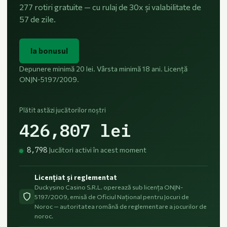
277 rotiri gratuite — cu rulaj de 30x și valabilitate de
57 de zile.
Ia bonusul
Depunere minimă 20 lei. Vârsta minimă 18 ani. Licență
ONJN-5197/2009.
Plătit astăzi jucătorilor noștri
426,807
lei
8,792
Jucători activi în acest moment
Licențiat și reglementat
Duckysino Casino S.R.L. operează sub licența ONJN-
5197/2009, emisă de Oficiul Național pentru Jocuri de
Noroc — autoritatea română de reglementare a jocurilor de
noroc.