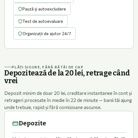
Pauză și autoexcludere
Test de autoevaluare
Organizații de ajutor 24/7
PLĂȚI SIGURE, FĂRĂ BĂTĂI DE CAP
Depozitează de la 20 lei, retrage când
vrei
Depozit minim de doar 20 lei, creditare instantanee în cont și
retrageri procesate în medie în 22 de minute — banii tăi ajung
unde trebuie, rapid și fără comisioane ascunse.
Depozite