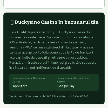
Duckysino Casino în buzunarul tău
Cele 6.244 de jocuri din lobby-ul Duckysino Casino te
urmăresc oriunde mergi. Aplicația funcționează nativ pe
iOS și Android, iar dacă preferi să nu instalezi nimic,
versiunea PWA se lansează direct din browser — aceeași
calitate, același portofoliu complet de la 75 de furnizori,
aceleași limite de depozit și retragere ca pe desktop.
Pariază, urmărește soldul în timp real și solicită o retragere
în câteva atingeri, indiferent de dispozitiv.
Descarcă aplicația Duckysino
Descarcă aplicația Duckysino
Casino
Casino
App Store
Google Play
Versiunea 4.2.1 — compatibilă iOS 14+ și Android 8.0+, 67 MB