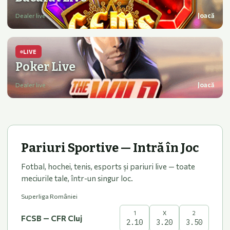
Dealer live
Joacă
LIVE
Poker Live
Dealer live
Joacă
Pariuri Sportive — Intră în Joc
Fotbal, hochei, tenis, esports și pariuri live — toate
meciurile tale, într-un singur loc.
Superliga României
1
X
2
FCSB — CFR Cluj
2.10
3.20
3.50