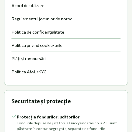
Acord de utilizare
Regulamentul jocurilor de noroc
Politica de confidențialitate
Politica privind cookie-urile
Plăți și rambursări
Politica AML/KYC
Securitate și protecție
Protecția fondurilor jucătorilor
Fondurile depuse de jucători la Duckysino Casino S.R.L. sunt
păstrate în conturi segregate, separate de fondurile