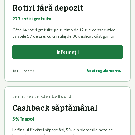
Rotiri fără depozit
277 rotiri gratuite
Câte 14 rotiri gratuite pe zi, timp de 12 zile consecutive —
valabile 57 de zile, cu un rulaj de 30x aplicat câștigurilor.
Informații
Vezi regulamentul
18+ · Reclamă
RECUPERARE SĂPTĂMÂNALĂ
Cashback săptămânal
5% înapoi
La finalul fiecărei săptămâni, 5% din pierderile nete se