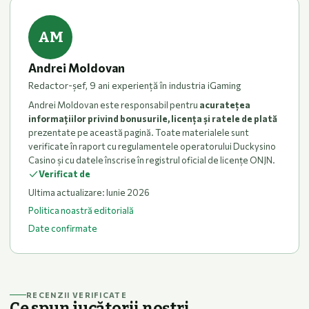
AM
Andrei Moldovan
Redactor-șef, 9 ani experiență în industria iGaming
Andrei Moldovan este responsabil pentru
acuratețea
informațiilor privind bonusurile, licența și ratele de plată
prezentate pe această pagină. Toate materialele sunt
verificate în raport cu regulamentele operatorului Duckysino
Casino și cu datele înscrise în registrul oficial de licențe ONJN.
Verificat de
Ultima actualizare: Iunie 2026
Politica noastră editorială
Date confirmate
RECENZII VERIFICATE
Ce spun jucătorii noștri