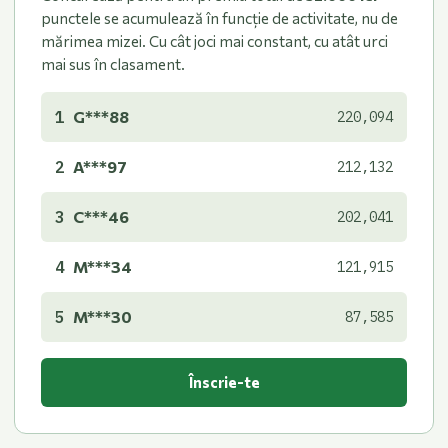
punctele se acumulează în funcție de activitate, nu de
mărimea mizei. Cu cât joci mai constant, cu atât urci
mai sus în clasament.
1
G***88
220,094
2
A***97
212,132
3
C***46
202,041
4
M***34
121,915
5
M***30
87,585
Înscrie-te