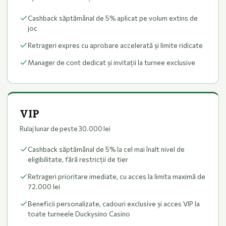
Cashback săptămânal de 5% aplicat pe volum extins de
joc
Retrageri expres cu aprobare accelerată și limite ridicate
Manager de cont dedicat și invitații la turnee exclusive
VIP
Rulaj lunar de peste 30.000 lei
Cashback săptămânal de 5% la cel mai înalt nivel de
eligibilitate, fără restricții de tier
Retrageri prioritare imediate, cu acces la limita maximă de
72.000 lei
Beneficii personalizate, cadouri exclusive și acces VIP la
toate turneele Duckysino Casino