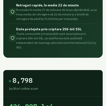
Retrageri rapide, în medie 22 de minute
Procesăm în medie 27 de milioane de lei pe săptămână, cu un
timp mediu de retragere de 22 de minute și o limită de
retragere de până la 72.000 lei per tranzacție.
Date protejate prin criptare 256-bit SSL
Toate conexiunile și tranzacțiile sunt securizate prin
criptare 256-bit SSL, iar platforma este auditată
independent de Gaming Laboratories International (GLI) și
SIQ.
8,792
Jucători online acum